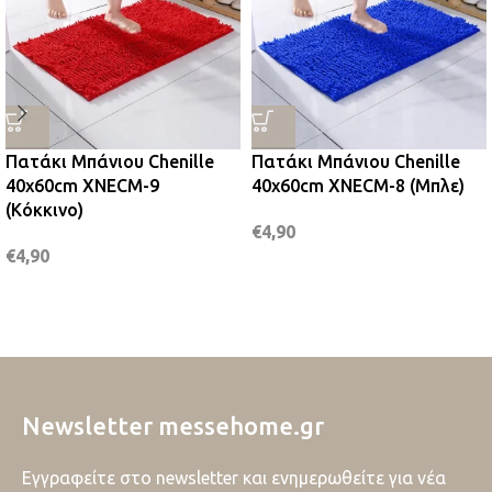
Πατάκι Μπάνιου Chenille
Πατάκι Μπάνιου Chenille
40x60cm XNECM-9
40x60cm XNECM-8 (Μπλε)
(Κόκκινο)
€
4,90
€
4,90
Newsletter messehome.gr
Εγγραφείτε στο newsletter και ενημερωθείτε για νέα