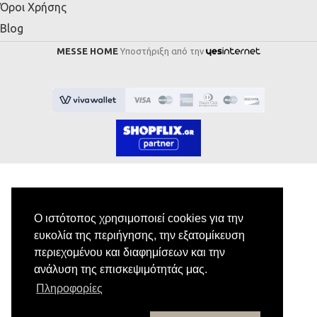
Όροι Χρήσης
Blog
MESSE HOME
Υποστήριξη από την
Εγγραφή στο Newsletter
Ο ιστότοπος χρησιμοποιεί cookies για την
ευκολία της περιήγησης, την εξατομίκευση
Κάνε εγγραφή στο newsletter μας για να
περιεχομένου και διαφημίσεων και την
λαμβάνεις αποκλειστικές προσφορές.
ανάλυση της επισκεψιμότητάς μας.
Πληροφορίες