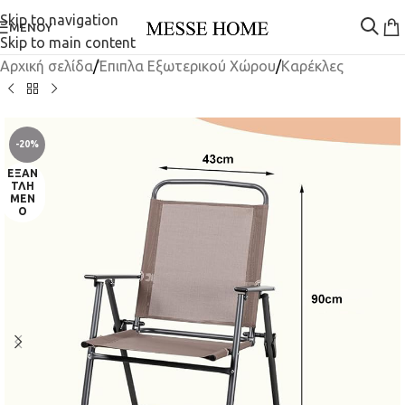
Skip to navigation
ΜΕΝΟΎ
Skip to main content
Αρχική σελίδα
/
Έπιπλα Εξωτερικού Χώρου
/
Καρέκλες
-20%
ΕΞΑΝ
ΤΛΗ
ΜΈΝ
Ο