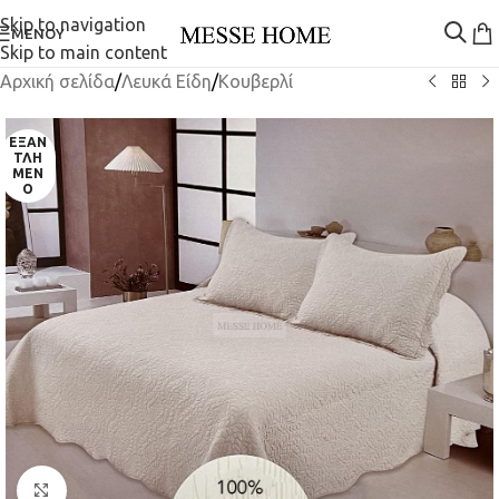
Skip to navigation
ΜΕΝΟΎ
Skip to main content
Αρχική σελίδα
/
Λευκά Είδη
/
Κουβερλί
ΕΞΑΝ
ΤΛΗ
ΜΈΝ
Ο
Κλικ για μεγέθυνση