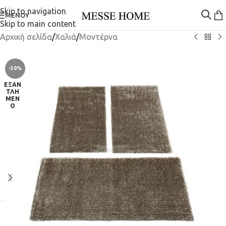
Skip to navigation
ΜΕΝΟΎ
Skip to main content
Αρχική σελίδα
/
Χαλιά
/
Μοντέρνα
-30%
ΕΞΑΝ
ΤΛΗ
ΜΈΝ
Ο