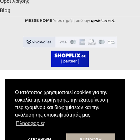
Όροι Χρήσης
Blog
MESSE HOME
Υποστήριξη από την
Ο ιστότοπος χρησιμοποιεί cookies για την
Εγγραφή στο Newsletter
ευκολία της περιήγησης, την εξατομίκευση
περιεχομένου και διαφημίσεων και την
Κάνε εγγραφή στο newsletter μας για να
ανάλυση της επισκεψιμότητάς μας.
λαμβάνεις αποκλειστικές προσφορές.
Πληροφορίες
ΑΠΟΡΡΙΨΗ
ΑΠΟΔΟΧΗ