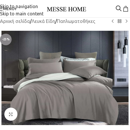
Skip to navigation
ΜΕΝΟΎ
Skip to main content
Αρχική σελίδα
/
Λευκά Είδη
/
Παπλωματοθήκες
-23%
Κλικ για μεγέθυνση