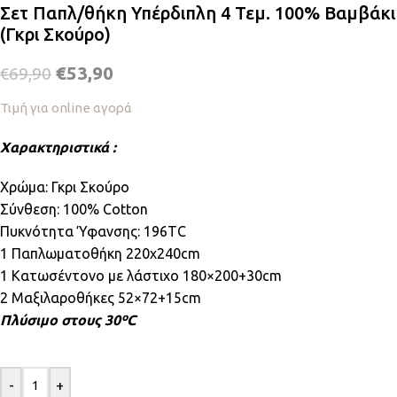
Σετ Παπλ/θήκη Υπέρδιπλη 4 Τεμ. 100% Βαμβάκι
(Γκρι Σκούρο)
€
53,90
€
69,90
Τιμή για online αγορά
Χαρακτηριστικά :
Χρώμα: Γκρι Σκούρο
Σύνθεση: 100% Cotton
Πυκνότητα Ύφανσης: 196TC
1 Παπλωματοθήκη 220x240cm
1 Κατωσέντονο με λάστιχο 180×200+30cm
2 Μαξιλαροθήκες 52×72+15cm
Πλύσιμο στους 30ºC
-
+