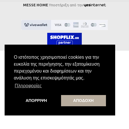
MESSE HOME
Υποστήριξη από την
Ο ιστότοπος χρησιμοποιεί cookies για την
ευκολία της περιήγησης, την εξατομίκευση
περιεχομένου και διαφημίσεων και την
Εγγραφή στο Newsletter
ανάλυση της επισκεψιμότητάς μας.
Πληροφορίες
Κάνε εγγραφή στο newsletter μας για να
λαμβάνεις αποκλειστικές προσφορές.
ΑΠΟΡΡΙΨΗ
ΑΠΟΔΟΧΗ
Εγγραφή