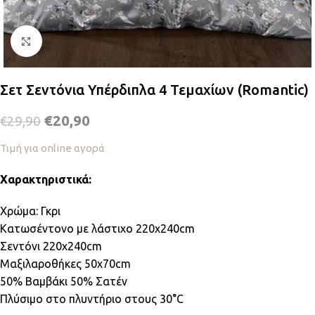
Κλικ για μεγέθυνση
Σετ Σεντόνια Υπέρδιπλα 4 Τεμαχίων (Romantic)
€
20,90
€
29,90
Τιμή για online αγορά
Χαρακτηριστικά:
Χρώμα: Γκρι
Κατωσέντονο με λάστιχο 220x240cm
Σεντόνι 220x240cm
Μαξιλαροθήκες 50x70cm
50% Βαμβάκι 50% Σατέν
Πλύσιμο στο πλυντήριο στους 30°C