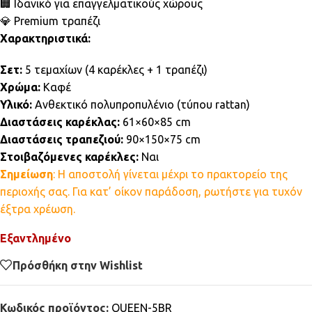
🏢 Ιδανικό για επαγγελματικούς χώρους
💎 Premium τραπέζι
Χαρακτηριστικά:
Σετ:
5 τεμαχίων (4 καρέκλες + 1 τραπέζι)
Χρώμα:
Καφέ
Υλικό:
Ανθεκτικό πολυπροπυλένιο (τύπου rattan)
Διαστάσεις καρέκλας:
61×60×85 cm
Διαστάσεις τραπεζιού:
90×150×75 cm
Στοιβαζόμενες καρέκλες:
Ναι
Σημείωση
: Η αποστολή γίνεται μέχρι το πρακτορείο της
περιοχής σας. Για κατ’ οίκον παράδοση, ρωτήστε για τυχόν
έξτρα χρέωση.
Εξαντλημένο
Πρόσθήκη στην Wishlist
Κωδικός προϊόντος:
QUEEN-5BR