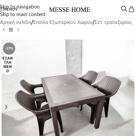
Skip to navigation
ΜΕΝΟΎ
Skip to main content
Αρχική σελίδα
/
Έπιπλα Εξωτερικού Χώρου
/
Σετ τραπεζαρίας
-27%
ΕΞΑΝ
ΤΛΗ
ΜΈΝ
Ο