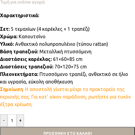
Τιμή για online αγορά
Χαρακτηριστικά:
Σετ:
5 τεμαχίων (4 καρέκλες + 1 τραπέζι)
Χρώμα:
Καπουτσίνο
Υλικό:
Ανθεκτικό πολυπροπυλένιο (τύπου rattan)
Βάση τραπεζιού:
Μεταλλική πτυσσόμενη
Διαστάσεις καρέκλας:
61×60×85 cm
Διαστάσεις τραπεζιού:
70×120×75 cm
Πλεονεκτήματα:
Πτυσσόμενο τραπέζι, ανθεκτικό σε ήλιο
και υγρασία, εύκολη αποθήκευση
Σημείωση
: Η αποστολή γίνεται μέχρι το πρακτορείο της
περιοχής σας. Για κατ’ οίκον παράδοση, ρωτήστε για τυχόν
έξτρα χρέωση.
-
+
ΠΡΟΣΘΉΚΗ ΣΤΟ ΚΑΛΆΘΙ