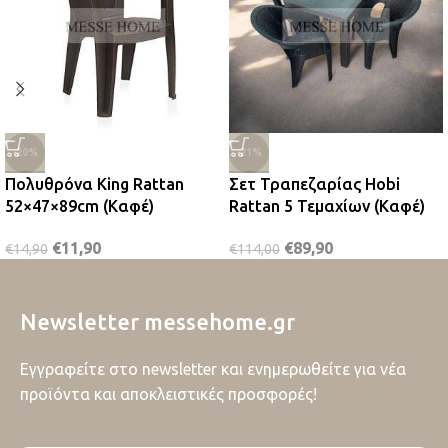
-20%
-21%
Πολυθρόνα King Rattan
Σετ Τραπεζαρίας Hobi
52×47×89cm (Καφέ)
Rattan 5 Τεμαχίων (Καφέ)
€
11,90
€
89,90
€
14,90
€
114,00
Newsletter messehome.gr
Εγγραφείτε στο newsletter και ενημερωθείτε για νέα
προϊόντα και αποκλειστικές προσφορές!