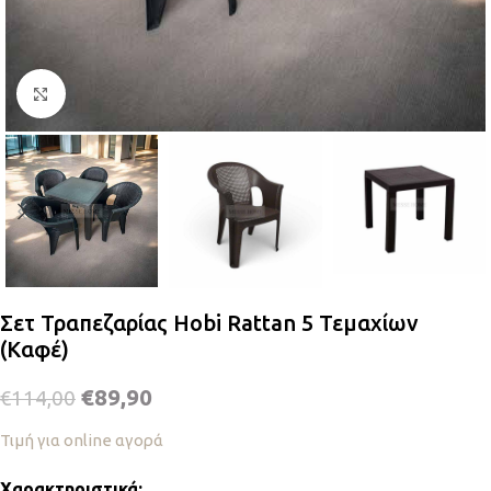
Κλικ για μεγέθυνση
Σετ Τραπεζαρίας Hobi Rattan 5 Τεμαχίων
(Καφέ)
€
89,90
€
114,00
Τιμή για online αγορά
Χαρακτηριστικά: