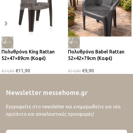
-20%
-34%
Πολυθρόνα King Rattan
Πολυθρόνα Babel Rattan
52×47×89cm (Καφέ)
52×42×79cm (Καφέ)
€
11,90
€
9,90
€
14,90
€
14,90
Newsletter messehome.gr
Εγγραφείτε στο newsletter και ενημερωθείτε για νέα
προϊόντα και αποκλειστικές προσφορές!