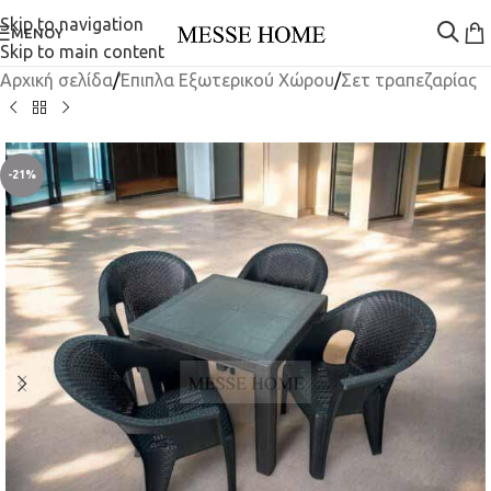
Skip to navigation
ΜΕΝΟΎ
Skip to main content
Αρχική σελίδα
/
Έπιπλα Εξωτερικού Χώρου
/
Σετ τραπεζαρίας
-21%