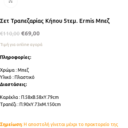
Κλικ για μεγέθυνση
Σετ Τραπεζαρίας Κήπου 5τεμ. Ermis Μπεζ
€
69,00
€
110,00
Τιμή για online αγορά
Πληροφορίες:
Χρώμα : Μπεζ
Υλικό : Πλαστικό
Διαστάσεις:
Καρέκλα :
Π.
58xΒ.58xΥ.79cm
Τραπέζι : Π.90xΥ.73xΜ.150cm
Σημείωση
: Η αποστολή γίνεται μέχρι το πρακτορείο της