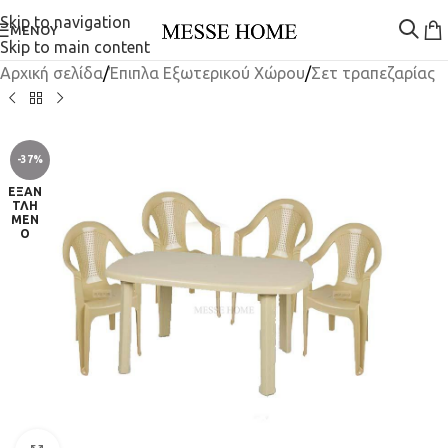
Skip to navigation
ΜΕΝΟΎ
Skip to main content
Αρχική σελίδα
/
Έπιπλα Εξωτερικού Χώρου
/
Σετ τραπεζαρίας
-37%
ΕΞΑΝ
ΤΛΗ
ΜΈΝ
Ο