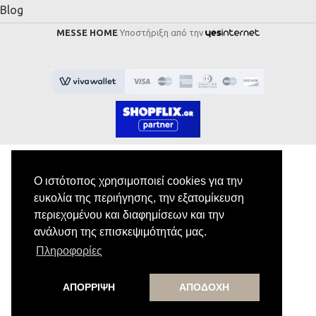
Blog
MESSE HOME
Υποστήριξη από την
Ο ιστότοπος χρησιμοποιεί cookies για την
Εγγραφή στο Newsletter
ευκολία της περιήγησης, την εξατομίκευση
περιεχομένου και διαφημίσεων και την
ανάλυση της επισκεψιμότητάς μας.
Κάνε εγγραφή στο newsletter μας για να
λαμβάνεις αποκλειστικές προσφορές.
Πληροφορίες
ΑΠΟΡΡΙΨΗ
ΑΠΟΔΟΧΗ