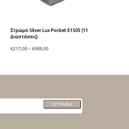
Στρώμα Silver Lux Pocket E1505 (11
Στρώμα Παιδικ
Διαστάσεις)
(3 Διαστάσεις
€
217,00
–
€
489,00
€
145,00
–
€
15
ΕΓΓΡΑΦΉ