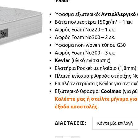
Υλικά
:
Ύφασμα εξωτερικό:
Αντιαλλεργικό 
Βάτα πολυεστέρα 150gr/m² – 1 εκ.
Αφρός Foam No220 – 1 εκ.
Αφρός Foam No300 – 2 εκ.
Ύφασμα non-woven τύπου G30
Αφρός Foam No300 – 3 εκ.
Kevlar
(υλικό ενίσχυσης)
Ελατήρια Pocket με πλαίσιο (1,8mm)
Πλαϊνή ενίσχυση: Αφρός στήριξης N
Επιπλέον στρώσεις Kevlar για αντοχ
Εξωτερικό ύφασμα:
Coolmax
(για ρ
Καλέστε μας ή στείλτε μήνυμα γι
έξοδα αποστολής.
ΔΙΑΣΤΆΣΕΙΣ