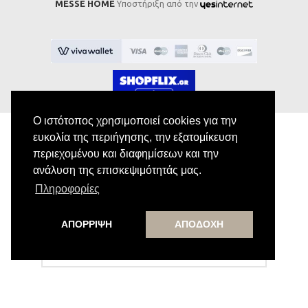
MESSE HOME
Υποστήριξη από την
Ο ιστότοπος χρησιμοποιεί cookies για την
ευκολία της περιήγησης, την εξατομίκευση
περιεχομένου και διαφημίσεων και την
Εγγραφή στο Newsletter
ανάλυση της επισκεψιμότητάς μας.
Πληροφορίες
Κάνε εγγραφή στο newsletter μας για να
λαμβάνεις αποκλειστικές προσφορές.
ΑΠΟΡΡΙΨΗ
ΑΠΟΔΟΧΗ
Εγγραφή