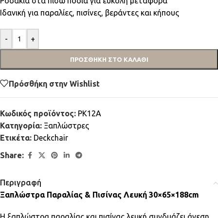
Ροδάκια στα πίσω πόδια για εύκολη μεταφορά
Ιδανική για παραλίες, πισίνες, βεράντες και κήπους
-
+
ΠΡΟΣΘΉΚΗ ΣΤΟ ΚΑΛΆΘΙ
Πρόσθήκη στην Wishlist
Κωδικός προϊόντος:
PK12A
Κατηγορία:
Ξαπλώστρες
Ετικέτα:
Deckchair
Share:
Περιγραφή
Ξαπλώστρα Παραλίας & Πισίνας Λευκή 30×65×188cm
Η ξαπλώστρα παραλίας και πισίνας λευκή συνδυάζει άνεση,