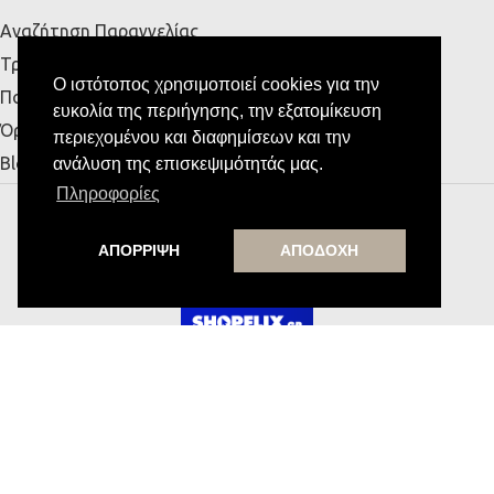
Αναζήτηση Παραγγελίας
Τρόποι Αποστολής & Πληρωμής
Ο ιστότοπος χρησιμοποιεί cookies για την
Πολιτική Απορρήτου
ευκολία της περιήγησης, την εξατομίκευση
Όροι Χρήσης
περιεχομένου και διαφημίσεων και την
Blog
ανάλυση της επισκεψιμότητάς μας.
Πληροφορίες
MESSE HOME
Υποστήριξη από την
ΑΠΟΡΡΙΨΗ
ΑΠΟΔΟΧΗ
Εγγραφή στο Newsletter