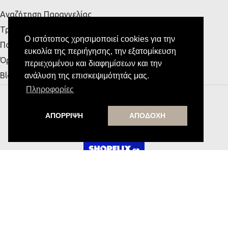
Αναζήτηση Παραγγελίας
Τρόποι Αποστολής & Πληρωμής
Ο ιστότοπος χρησιμοποιεί cookies για την
Πολιτική Απορρήτου
ευκολία της περιήγησης, την εξατομίκευση
Όροι Χρήσης
περιεχομένου και διαφημίσεων και την
Blog
ανάλυση της επισκεψιμότητάς μας.
Πληροφορίες
MESSE HOME
Υποστήριξη από την
ΑΠΟΡΡΙΨΗ
ΑΠΟΔΟΧΗ
Εγγραφή στο Newsletter