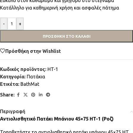
Εύκολο στον καθαρισμό και γρήγορο στο στέγνωμα
Κατάλληλο για καθημερινή χρήση και ασφαλές πάτημα
-
+
ΠΡΟΣΘΉΚΗ ΣΤΟ ΚΑΛΆΘΙ
Πρόσθήκη στην Wishlist
Κωδικός προϊόντος:
HT-1
Κατηγορία:
Πατάκια
Ετικέτα:
BathMat
Share:
Περιγραφή
Αντιολισθητικό Πατάκι Μπάνιου 45×75 HT-1 (Ροζ)
Τοποθετήστε το αντιολισθητικό πατάκι μπάνιου 45×75 HT