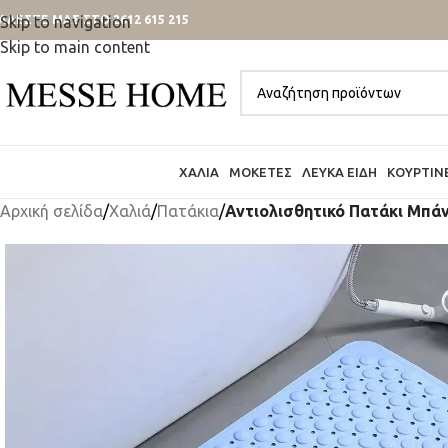
ΑΛΕΣΤΕ ΜΑΣ ΣΤΟ 2612 615 215
Skip to navigation
Skip to main content
ΧΑΛΙΆ
ΜΟΚΈΤΕΣ
ΛΕΥΚΆ ΕΊΔΗ
ΚΟΥΡΤΊΝ
Αρχική σελίδα
/
Χαλιά
/
Πατάκια
/
Αντιολισθητικό Πατάκι Μπάν