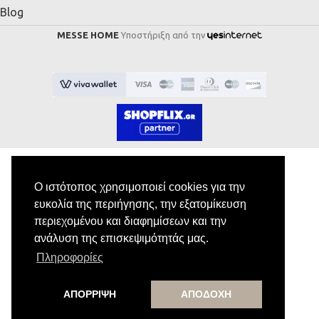
Blog
MESSE HOME
Υποστήριξη από την
Ο ιστότοπος χρησιμοποιεί cookies για την
Εγγραφή στο Newsletter
ευκολία της περιήγησης, την εξατομίκευση
περιεχομένου και διαφημίσεων και την
Κάνε εγγραφή στο newsletter μας για να
ανάλυση της επισκεψιμότητάς μας.
λαμβάνεις αποκλειστικές προσφορές.
Πληροφορίες
ΑΠΟΡΡΙΨΗ
ΑΠΟΔΟΧΗ