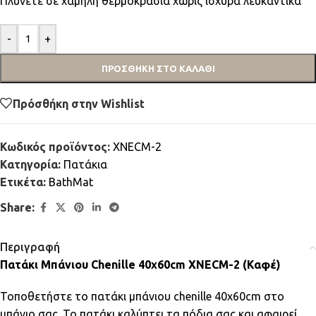
Πλύνετε σε χαμηλή θερμοκρασία χωρίς ισχυρά λευκαντικά
-
+
ΠΡΟΣΘΉΚΗ ΣΤΟ ΚΑΛΆΘΙ
Πρόσθήκη στην Wishlist
Κωδικός προϊόντος:
XNECM-2
Κατηγορία:
Πατάκια
Ετικέτα:
BathMat
Share:
Περιγραφή
Πατάκι Μπάνιου Chenille 40x60cm XNECM-2 (Καφέ)
Τοποθετήστε το πατάκι μπάνιου chenille 40x60cm στο
μπάνιο σας. Το πατάκι καλύπτει τα πόδια σας και αφαιρεί