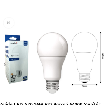
Κλικ για μεγέθυνση
Avide LED A70 16W E27 Ψυχρό 6400K Υψηλής