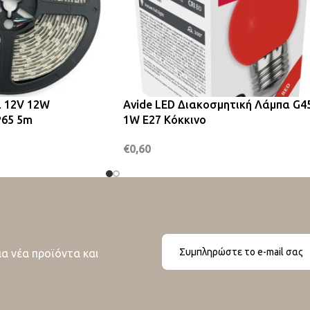
α 12V 12W
Avide LED Διακοσμητική Λάμπα G4
P65 5m
1W E27 Κόκκινο
€
0,60
ια νέα προϊόντα και