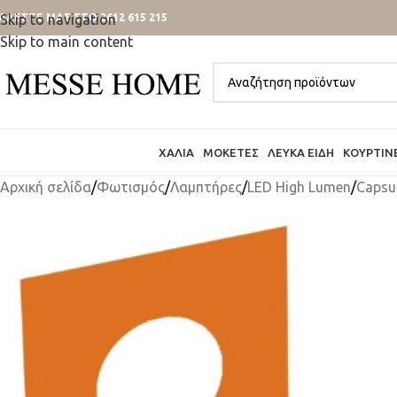
ΑΛΕΣΤΕ ΜΑΣ ΣΤΟ 2612 615 215
Skip to navigation
Skip to main content
ΧΑΛΙΆ
ΜΟΚΈΤΕΣ
ΛΕΥΚΆ ΕΊΔΗ
ΚΟΥΡΤΊΝ
Αρχική σελίδα
/
Φωτισμός
/
Λαμπτήρες
/
LED High Lumen
/
Capsu