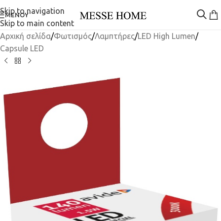
Skip to navigation
ΜΕΝΟΎ
Skip to main content
Αρχική σελίδα
/
Φωτισμός
/
Λαμπτήρες
/
LED High Lumen
/
Capsule LED