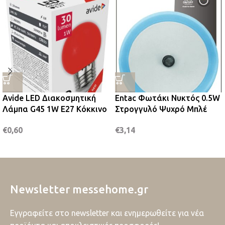
Avide LED Διακοσμητική
Entac Φωτάκι Νυκτός 0.5W
Λάμπα G45 1W E27 Κόκκινο
Στρογγυλό Ψυχρό Μπλέ
€
0,60
€
3,14
Newsletter messehome.gr
Εγγραφείτε στο newsletter και ενημερωθείτε για νέα