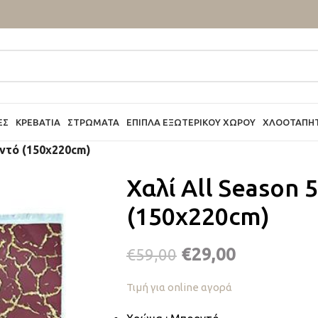
ΕΣ
ΚΡΕΒΆΤΙΑ
ΣΤΡΏΜΑΤΑ
ΈΠΙΠΛΑ ΕΞΩΤΕΡΙΚΟΎ ΧΏΡΟΥ
ΧΛΟΟΤΆΠΗ
ρντό (150x220cm)
Χαλί All Season
(150x220cm)
€
29,00
€
59,00
Τιμή για online αγορά