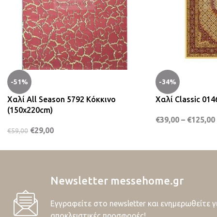
-51%
-34%
Χαλί All Season 5792 Κόκκινο
Χαλί Classic 01
(150x220cm)
€
39,00
–
€
125,00
€
29,00
€
59,00
Newsletter messehome.gr
Εγγραφείτε στο newsletter και ενημερωθείτε γ
αποκλειστικές προσφορές!