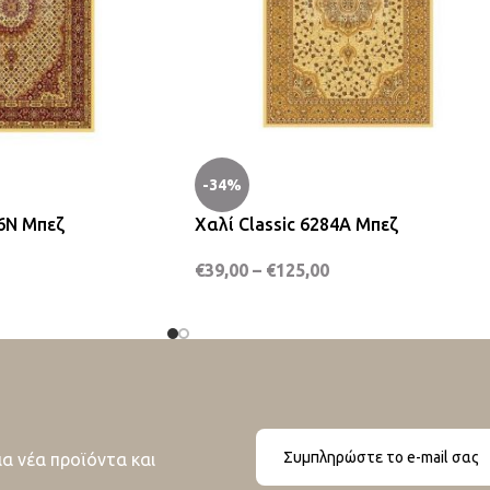
-34%
46N Μπεζ
Χαλί Classic 6284A Μπεζ
€
39,00
–
€
125,00
ια νέα προϊόντα και