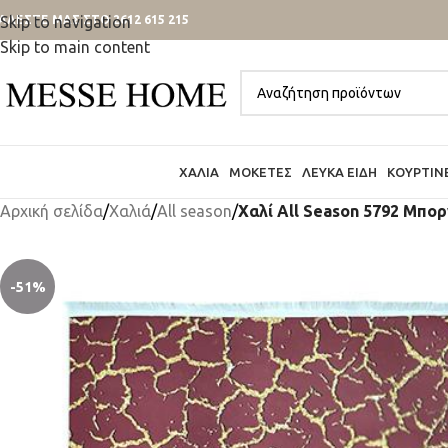
ΑΛΕΣΤΕ ΜΑΣ ΣΤΟ 2612 615 215
Skip to navigation
Skip to main content
ΧΑΛΙΆ
ΜΟΚΈΤΕΣ
ΛΕΥΚΆ ΕΊΔΗ
ΚΟΥΡΤΊΝ
Αρχική σελίδα
/
Χαλιά
/
All season
/
Χαλί All Season 5792 Μπο
-51%