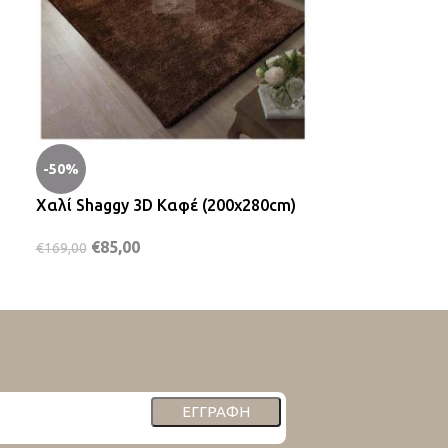
-50%
-50%
Χαλί Shaggy 3D Καφέ (200x280cm)
Χαλί Super S
(200x290cm)
€
85,00
€
169,00
€
99,00
€
199,00
ΕΓΓΡΑΦΉ