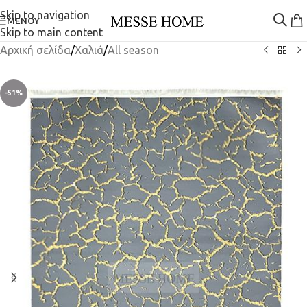
Skip to navigation
ΜΕΝΟΎ
Skip to main content
Αρχική σελίδα
/
Χαλιά
/
All season
-51%