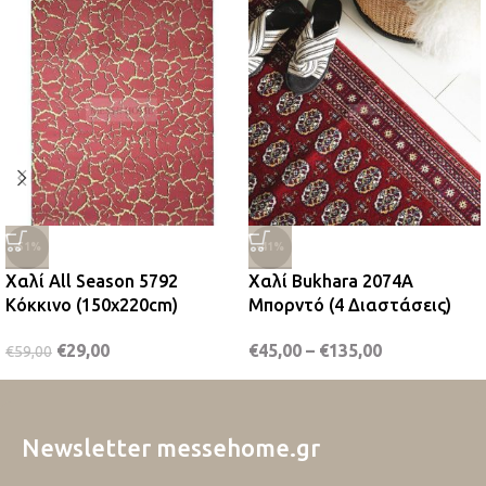
-51%
-41%
Χαλί All Season 5792
Χαλί Bukhara 2074A
Κόκκινο (150x220cm)
Μπορντό (4 Διαστάσεις)
€
29,00
€
45,00
–
€
135,00
€
59,00
Newsletter messehome.gr