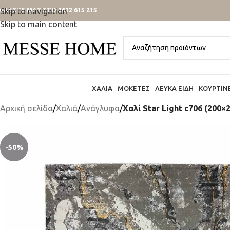
ΑΛΕΣΤΕ ΜΑΣ ΣΤΟ 2612 615 215
Skip to navigation
Skip to main content
ΧΑΛΙΆ
ΜΟΚΈΤΕΣ
ΛΕΥΚΆ ΕΊΔΗ
ΚΟΥΡΤΊΝ
Αρχική σελίδα
/
Χαλιά
/
Ανάγλυφα
/
Χαλί Star Light c706 (200×
-50%