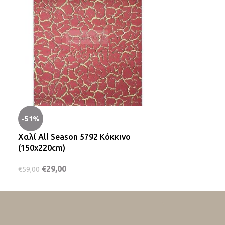
-51%
-34%
Χαλί All Season 5792 Κόκκινο
Χαλί Classic
(150x220cm)
€
39,00
–
€
125,
€
29,00
€
59,00