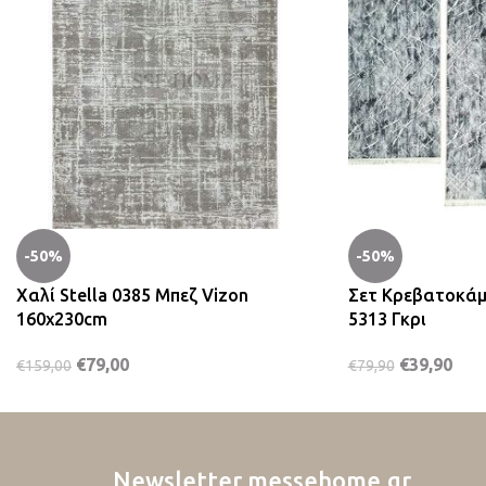
-50%
-50%
Χαλί Stella 0385 Μπεζ Vizon
Σετ Κρεβατοκάμ
160x230cm
5313 Γκρι
€
79,00
€
39,90
€
159,00
€
79,90
Newsletter messehome.gr