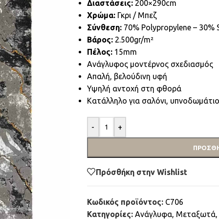
Διαστάσεις:
200×290cm
Χρώμα:
Γκρι / Μπεζ
Σύνθεση:
70% Polypropylene – 30% S
Βάρος:
2.500gr/m²
Πέλος:
15mm
Ανάγλυφος μοντέρνος σχεδιασμός
Απαλή, βελούδινη υφή
Υψηλή αντοχή στη φθορά
Κατάλληλο για σαλόνι, υπνοδωμάτιο
-
+
ΠΡΟΣΘΉ
Πρόσθήκη στην Wishlist
Κωδικός προϊόντος:
C706
Κατηγορίες:
Ανάγλυφα
,
Μεταξωτά
,