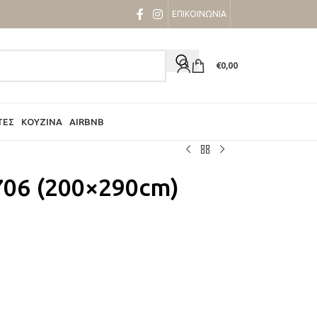
ΕΠΙΚΟΙΝΩΝΙΑ
€
0,00
ΤΕΣ
ΚΟΥΖΊΝΑ
AIRBNB
c706 (200×290cm)