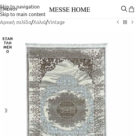
Skip to navigation
ΜΕΝΟΎ
Skip to main content
Αρχική σελίδα
/
Χαλιά
/
Vintage
ΕΞΑΝ
ΤΛΗ
ΜΈΝ
Ο