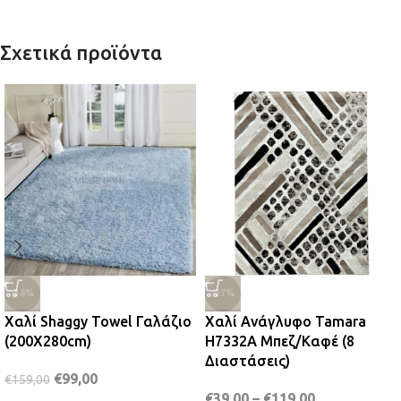
Σχετικά προϊόντα
-38%
-27%
Χαλί Shaggy Towel Γαλάζιο
Χαλί Ανάγλυφο Tamara
(200X280cm)
H7332A Μπεζ/Καφέ (8
Διαστάσεις)
€
99,00
€
159,00
€
39,00
–
€
119,00