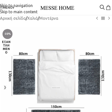
Skip to navigation
ΜΕΝΟΎ
Skip to main content
Αρχική σελίδα
/
Χαλιά
/
Μοντέρνα
-30%
ΕΞΑΝ
ΤΛΗ
ΜΈΝ
Ο