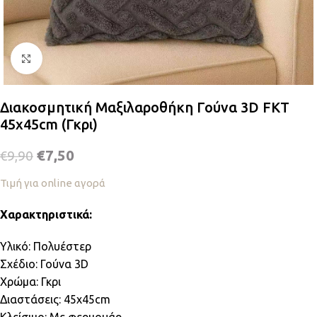
Κλικ για μεγέθυνση
Διακοσμητική Μαξιλαροθήκη Γούνα 3D FKT
45x45cm (Γκρι)
€
7,50
€
9,90
Τιμή για online αγορά
Χαρακτηριστικά:
Υλικό: Πολυέστερ
Σχέδιο: Γούνα 3D
Χρώμα: Γκρι
Διαστάσεις: 45x45cm