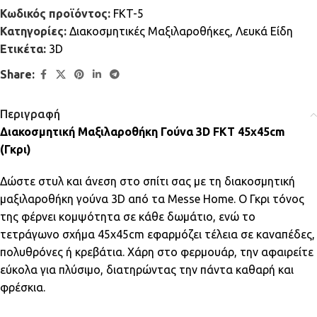
Κωδικός προϊόντος:
FKT-5
Κατηγορίες:
Διακοσμητικές Μαξιλαροθήκες
,
Λευκά Είδη
Ετικέτα:
3D
Share:
Περιγραφή
Διακοσμητική Μαξιλαροθήκη Γούνα 3D FKT 45x45cm
(Γκρι)
Δώστε στυλ και άνεση στο σπίτι σας με τη διακοσμητική
μαξιλαροθήκη γούνα 3D από τα Messe Home. Ο Γκρι τόνος
της φέρνει κομψότητα σε κάθε δωμάτιο, ενώ το
τετράγωνο σχήμα 45x45cm εφαρμόζει τέλεια σε καναπέδες,
πολυθρόνες ή κρεβάτια. Χάρη στο φερμουάρ, την αφαιρείτε
εύκολα για πλύσιμο, διατηρώντας την πάντα καθαρή και
φρέσκια.