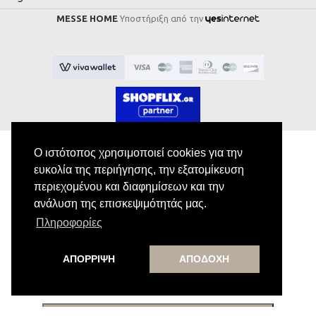
MESSE HOME
Υποστήριξη από την
Ο ιστότοπος χρησιμοποιεί cookies για την
ευκολία της περιήγησης, την εξατομίκευση
Εγγραφή στο Newsletter
περιεχομένου και διαφημίσεων και την
ανάλυση της επισκεψιμότητάς μας.
Κάνε εγγραφή στο newsletter μας για να
Πληροφορίες
λαμβάνεις αποκλειστικές προσφορές.
ΑΠΟΡΡΙΨΗ
ΑΠΟΔΟΧΗ
Εγγραφή