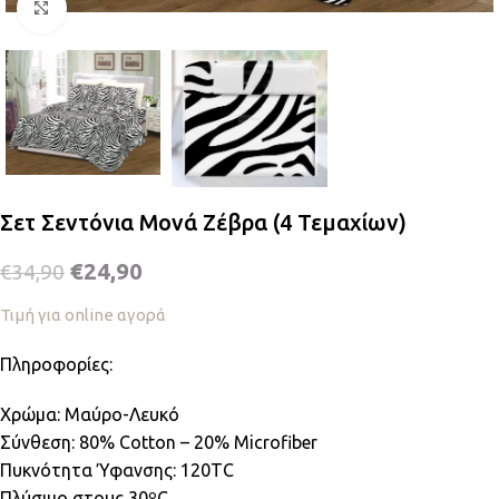
Κλικ για μεγέθυνση
Σετ Σεντόνια Μονά Ζέβρα (4 Τεμαχίων)
€
24,90
€
34,90
Τιμή για online αγορά
Πληροφορίες:
Χρώμα: Μαύρο-Λευκό
Σύνθεση: 80% Cotton – 20% Microfiber
Πυκνότητα Ύφανσης: 120TC
Πλύσιμο στους 30ºC