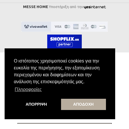
MESSE HOME
Υποστήριξη από την
Ο ιστότοπος χρησιμοποιεί cookies για την
ευκολία της περιήγησης, την εξατομίκευση
Εγγραφή στο Newsletter
περιεχομένου και διαφημίσεων και την
ανάλυση της επισκεψιμότητάς μας.
Κάνε εγγραφή στο newsletter μας για να
Πληροφορίες
λαμβάνεις αποκλειστικές προσφορές.
ΑΠΟΡΡΙΨΗ
ΑΠΟΔΟΧΗ
Εγγραφή