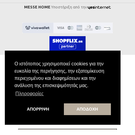
MESSE HOME
Υποστήριξη από την
Ο ιστότοπος χρησιμοποιεί cookies για την
ευκολία της περιήγησης, την εξατομίκευση
Εγγραφή στο Newsletter
περιεχομένου και διαφημίσεων και την
ανάλυση της επισκεψιμότητάς μας.
Κάνε εγγραφή στο newsletter μας για να
Πληροφορίες
λαμβάνεις αποκλειστικές προσφορές.
ΑΠΟΡΡΙΨΗ
ΑΠΟΔΟΧΗ
Εγγραφή