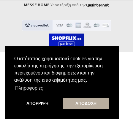
MESSE HOME
Υποστήριξη από την
Ο ιστότοπος χρησιμοποιεί cookies για την
ευκολία της περιήγησης, την εξατομίκευση
περιεχομένου και διαφημίσεων και την
Εγγραφή στο Newsletter
ανάλυση της επισκεψιμότητάς μας.
Πληροφορίες
Κάνε εγγραφή στο newsletter μας για να
λαμβάνεις αποκλειστικές προσφορές.
ΑΠΟΡΡΙΨΗ
ΑΠΟΔΟΧΗ
Εγγραφή