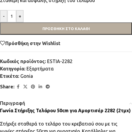
Σταθερή και ασφαλής στήριξη του τελάρου
-
+
ΠΡΟΣΘΉΚΗ ΣΤΟ ΚΑΛΆΘΙ
Πρόσθήκη στην Wishlist
Κωδικός προϊόντος:
ESTIA-2282
Κατηγορία:
Εξαρτήματα
Ετικέτα:
Gonia
Share:
Περιγραφή
Γωνία Στήριξης Τελάρου 50cm για Αμορτισέρ 2282 (2τμχ)
Στήριξε σταθερά το τελάρο του κρεβατιού σου με τις
γωνίες στήριξης 50cm για αμορτισέρ. Κατάλληλες για