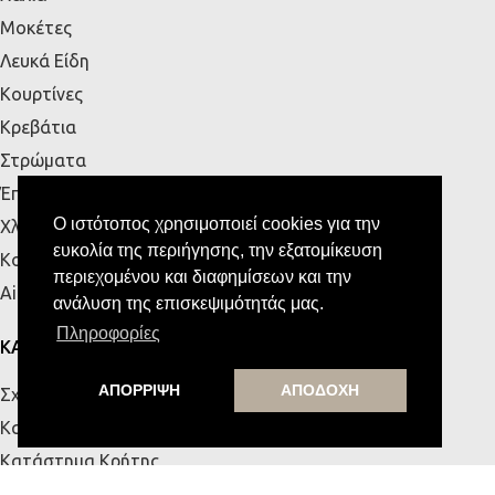
Μοκέτες
Λευκά Είδη
Κουρτίνες
Κρεβάτια
Στρώματα
Έπιπλα Εξωτερικού Χώρου
Ο ιστότοπος χρησιμοποιεί cookies για την
Χλοοτάπητες
ευκολία της περιήγησης, την εξατομίκευση
Κουζίνα
περιεχομένου και διαφημίσεων και την
Airbnb
ανάλυση της επισκεψιμότητάς μας.
Πληροφορίες
ΚΑΤΑΣΤΗΜΑΤΑ
ΑΠΟΡΡΙΨΗ
ΑΠΟΔΟΧΗ
Σχετικά με εμάς
Κατάστημα Πάτρας
Κατάστημα Κρήτης
Επικοινωνία