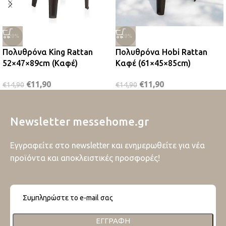
-20%
-20%
Πολυθρόνα King Rattan
Πολυθρόνα Hobi Rattan
52×47×89cm (Καφέ)
Καφέ (61×45×85cm)
€
11,90
€
11,90
€
14,90
€
14,90
Newsletter messehome.gr
Εγγραφείτε στο newsletter και ενημερωθείτε για νέα
προϊόντα και αποκλειστικές προσφορές!
ΕΓΓΡΑΦΉ