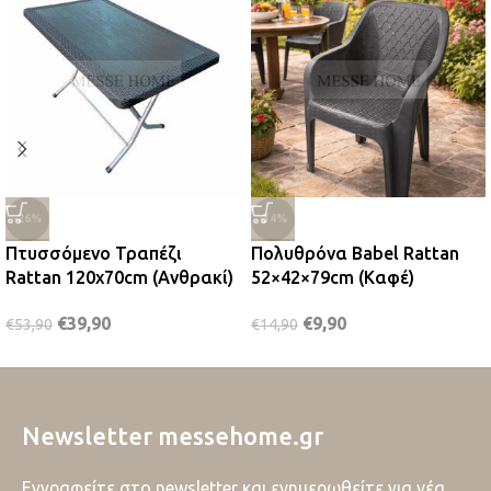
-26%
-34%
Πτυσσόμενο Τραπέζι
Πολυθρόνα Babel Rattan
Rattan 120x70cm (Ανθρακί)
52×42×79cm (Καφέ)
€
39,90
€
9,90
€
53,90
€
14,90
Newsletter messehome.gr
Εγγραφείτε στο newsletter και ενημερωθείτε για νέα