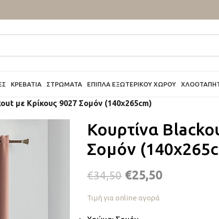
ΕΣ
ΚΡΕΒΆΤΙΑ
ΣΤΡΏΜΑΤΑ
ΈΠΙΠΛΑ ΕΞΩΤΕΡΙΚΟΎ ΧΏΡΟΥ
ΧΛΟΟΤΆΠΗ
kout με Κρίκους 9027 Σομόν (140x265cm)
Κουρτίνα Blacko
Σομόν (140x265
€
25,50
€
34,50
Τιμή για online αγορά