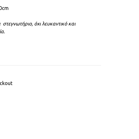
40cm
χι στεγνωτήριο, όχι λευκαντικό και
α.
ackout