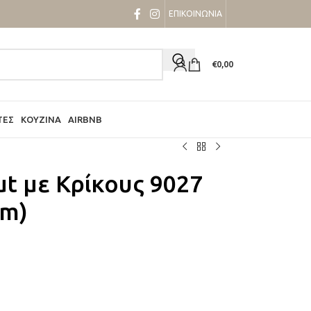
ΕΠΙΚΟΙΝΩΝΙΑ
€
0,00
ΤΕΣ
ΚΟΥΖΊΝΑ
AIRBNB
ut με Κρίκους 9027
cm)