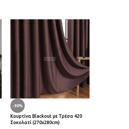
-30%
-31%
Κουρτίνα Blackout με Τρέσα 420
Κουρτίνα Γάζ
Σοκολατί (270x280cm)
Γκρι (140x270