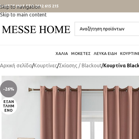
ΑΛΕΣΤΕ ΜΑΣ ΣΤΟ 2612 615 215
Skip to navigation
Skip to main content
ΧΑΛΙΆ
ΜΟΚΈΤΕΣ
ΛΕΥΚΆ ΕΊΔΗ
ΚΟΥΡΤΊΝ
Αρχική σελίδα
/
Κουρτίνες
/
Σκίασης / Blackout
/
Κουρτίνα Blac
-26%
ΕΞΑΝ
ΤΛΗΜ
ΈΝΟ