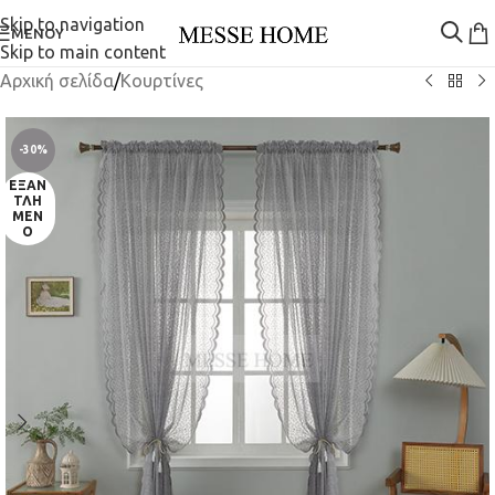
Skip to navigation
ΜΕΝΟΎ
Skip to main content
Αρχική σελίδα
/
Κουρτίνες
-30%
ΕΞΑΝ
ΤΛΗ
ΜΈΝ
Ο