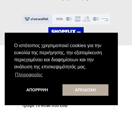
Ο ιστότοπος χρησιμοποιεί cookies για την
ευκολία της περιήγησης, την εξατομίκευση
περιεχομένου και διαφημίσεων και την
Εγγραφή στο Newsletter
ανάλυση της επισκεψιμότητάς μας.
Πληροφορίες
Κάνε εγγραφή στο newsletter μας για να
λαμβάνεις αποκλειστικές προσφορές.
ΑΠΟΡΡΙΨΗ
ΑΠΟΔΟΧΗ
Εγγραφή