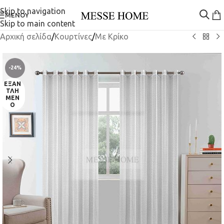
Skip to navigation
ΜΕΝΟΎ
Skip to main content
Αρχική σελίδα
/
Κουρτίνες
/
Mε Κρίκο
-24%
ΕΞΑΝ
ΤΛΗ
ΜΈΝ
Ο