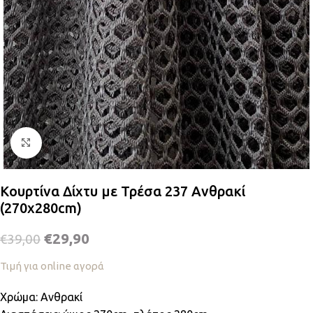
Κλικ για μεγέθυνση
Κουρτίνα Δίχτυ με Τρέσα 237 Ανθρακί
(270x280cm)
€
29,90
€
39,00
Τιμή για online αγορά
Χρώμα: Ανθρακί