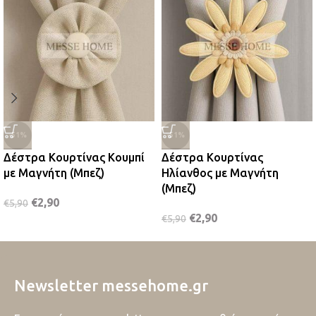
-51%
-51%
Δέστρα Κουρτίνας Κουμπί
Δέστρα Κουρτίνας
με Μαγνήτη (Μπεζ)
Ηλίανθος με Μαγνήτη
(Μπεζ)
€
2,90
€
5,90
€
2,90
€
5,90
Newsletter messehome.gr