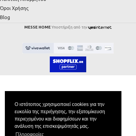
Όροι Χρήσης
Blog
MESSE HOME
Υποστήριξη από την
Εγγραφή στο Newsletter
Ο ιστότοπος χρησιμοποιεί cookies για την
ευκολία της περιήγησης, την εξατομίκευση
Κάνε εγγραφή στο newsletter μας για να
περιεχομένου και διαφημίσεων και την
λαμβάνεις αποκλειστικές προσφορές.
ανάλυση της επισκεψιμότητάς μας.
Πληροφορίες