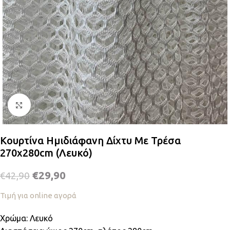
Κλικ για μεγέθυνση
Κουρτίνα Ημιδιάφανη Δίχτυ Με Τρέσα
270x280cm (Λευκό)
€
29,90
€
42,90
Τιμή για online αγορά
Χρώμα: Λευκό