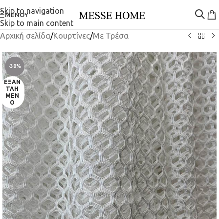
Skip to navigation
ΜΕΝΟΎ
Skip to main content
Αρχική σελίδα
/
Κουρτίνες
/
Mε Τρέσα
-30%
ΕΞΑΝ
ΤΛΗ
ΜΈΝ
Ο