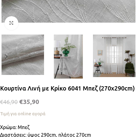
Κλικ για μεγέθυνση
Κουρτίνα Λινή με Κρίκο 6041 Μπεζ (270x290cm)
€
35,90
€
46,90
Τιμή για online αγορά
Χρώμα: Μπεζ
Διαστάσεις: ύψος 290cm, πλάτος 270cm