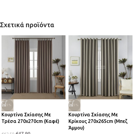
Σχετικά προϊόντα
-23%
-23%
Κουρτίνα Σκίασης Με
Κουρτίνα Σκίασης Με
Τρέσα 270x270cm (Καφέ)
Κρίκους 270x265cm (Μπεζ
Άμμου)
€
47,90
€
62,50