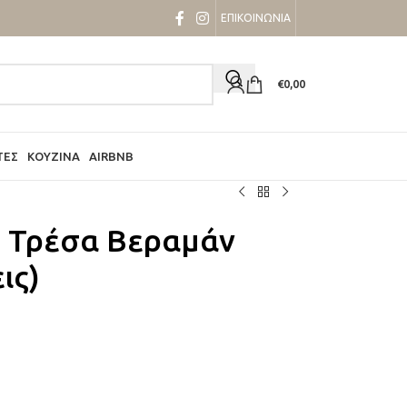
ΕΠΙΚΟΙΝΩΝΙΑ
€
0,00
ΤΕΣ
ΚΟΥΖΊΝΑ
AIRBNB
ε Τρέσα Βεραμάν
ις)