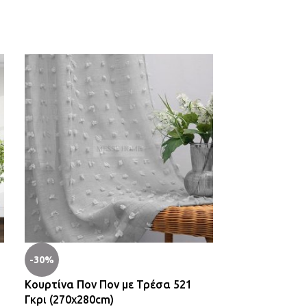
-30%
-23%
Κουρτίνα Πον Πον με Τρέσα 521
Κουρτίνα Δίχτ
Γκρι (270x280cm)
(270x280cm)