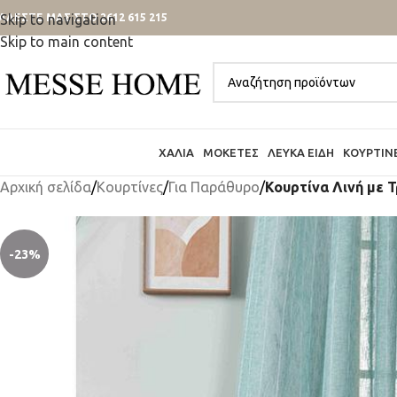
ΑΛΕΣΤΕ ΜΑΣ ΣΤΟ 2612 615 215
Skip to navigation
Skip to main content
ΧΑΛΙΆ
ΜΟΚΈΤΕΣ
ΛΕΥΚΆ ΕΊΔΗ
ΚΟΥΡΤΊΝ
Αρχική σελίδα
/
Κουρτίνες
/
Για Παράθυρο
/
Κουρτίνα Λινή με 
-23%