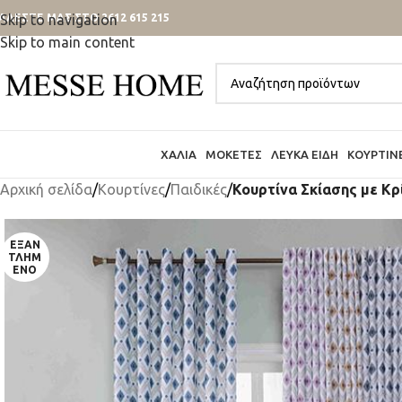
ΑΛΕΣΤΕ ΜΑΣ ΣΤΟ 2612 615 215
Skip to navigation
Skip to main content
ΧΑΛΙΆ
ΜΟΚΈΤΕΣ
ΛΕΥΚΆ ΕΊΔΗ
ΚΟΥΡΤΊΝ
Αρχική σελίδα
/
Κουρτίνες
/
Παιδικές
/
Κουρτίνα Σκίασης με Κρ
ΕΞΑΝ
ΤΛΗΜ
ΈΝΟ