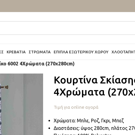
ΕΣ
ΚΡΕΒΆΤΙΑ
ΣΤΡΏΜΑΤΑ
ΈΠΙΠΛΑ ΕΞΩΤΕΡΙΚΟΎ ΧΏΡΟΥ
ΧΛΟΟΤΆΠΗ
ίκο 6002 4Χρώματα (270x280cm)
Κουρτίνα Σκίαση
4Χρώματα (270x
Τιμή για online αγορά
Χρώματα: Μπλε, Ροζ, Γκρι, Μπεζ
Διαστάσεις: ύψος 280cm, πλάτος 2