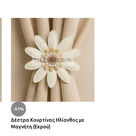
-51%
-51%
Δέστρα Κουρτίνας Ηλίανθος με
Δέστρα Κουρτ
Μαγνήτη (Εκρού)
Μαγνήτη (Μπε