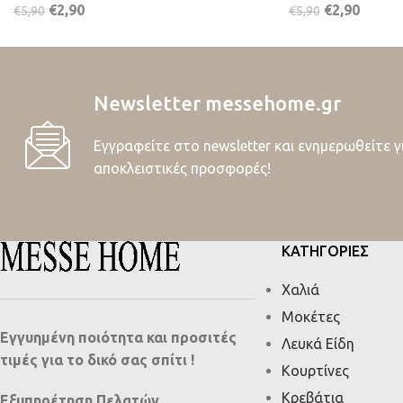
€
2,90
€
2,90
€
5,90
€
5,90
Newsletter messehome.gr
Εγγραφείτε στο newsletter και ενημερωθείτε γ
αποκλειστικές προσφορές!
ΚΑΤΗΓΟΡΙΕΣ
Χαλιά
Μοκέτες
Εγγυημένη ποιότητα και προσιτές
Λευκά Είδη
τιμές για το δικό σας σπίτι !
Κουρτίνες
Κρεβάτια
Εξυπηρέτηση Πελατών