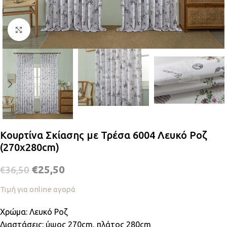
Κλικ για μεγέθυνση
Κουρτίνα Σκίασης με Τρέσα 6004 Λευκό Ροζ
(270x280cm)
€
25,50
€
36,50
Τιμή για online αγορά
Χρώμα: Λευκό Ροζ
Διαστάσεις: ύψος 270cm, πλάτος 280cm