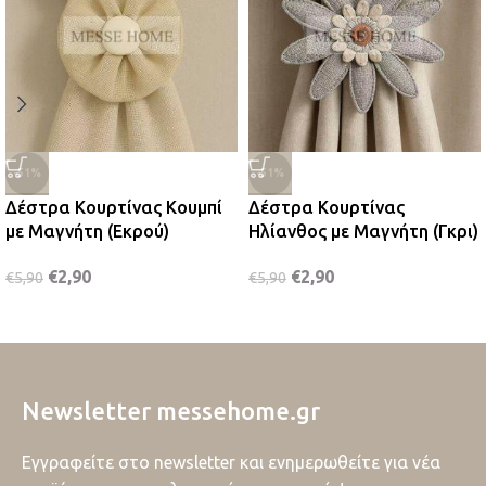
-51%
-51%
Δέστρα Κουρτίνας Κουμπί
Δέστρα Κουρτίνας
με Μαγνήτη (Εκρού)
Ηλίανθος με Μαγνήτη (Γκρι)
€
2,90
€
2,90
€
5,90
€
5,90
Newsletter messehome.gr
Εγγραφείτε στο newsletter και ενημερωθείτε για νέα