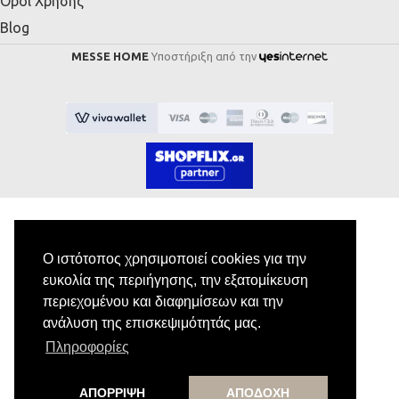
Όροι Χρήσης
Blog
MESSE HOME
Υποστήριξη από την
Ο ιστότοπος χρησιμοποιεί cookies για την
Εγγραφή στο Newsletter
ευκολία της περιήγησης, την εξατομίκευση
περιεχομένου και διαφημίσεων και την
Κάνε εγγραφή στο newsletter μας για να
ανάλυση της επισκεψιμότητάς μας.
λαμβάνεις αποκλειστικές προσφορές.
Πληροφορίες
ΑΠΟΡΡΙΨΗ
ΑΠΟΔΟΧΗ