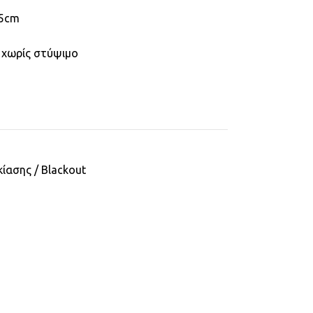
75cm
 χωρίς στύψιμο
κίασης / Blackout