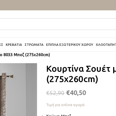
ΕΣ
ΚΡΕΒΆΤΙΑ
ΣΤΡΏΜΑΤΑ
ΈΠΙΠΛΑ ΕΞΩΤΕΡΙΚΟΎ ΧΏΡΟΥ
ΧΛΟΟΤΆΠΗ
κο 8033 Μπεζ (275x260cm)
Κουρτίνα Σουέτ 
(275x260cm)
€
40,50
€
52,90
Τιμή για online αγορά