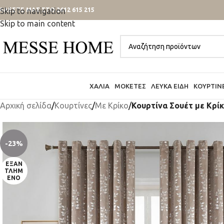
ΑΛΕΣΤΕ ΜΑΣ ΣΤΟ 2612 615 215
Skip to navigation
Skip to main content
ΧΑΛΙΆ
ΜΟΚΈΤΕΣ
ΛΕΥΚΆ ΕΊΔΗ
ΚΟΥΡΤΊΝ
Αρχική σελίδα
/
Κουρτίνες
/
Mε Κρίκο
/
Κουρτίνα Σουέτ με Κρί
-23%
ΕΞΑΝ
ΤΛΗΜ
ΈΝΟ