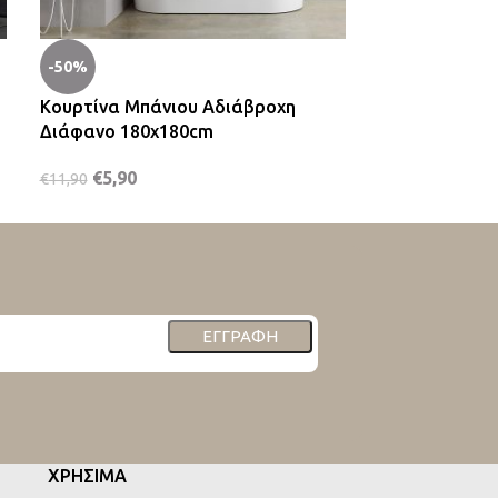
-50%
-50%
Κουρτίνα Μπάνιου Αδιάβροχη
Κουρτίνα Μπά
Διάφανο 180x180cm
Λευκό 180x1
€
5,90
€
5,90
€
11,90
€
11,90
ΕΓΓΡΑΦΉ
ΧΡΗΣΙΜΑ