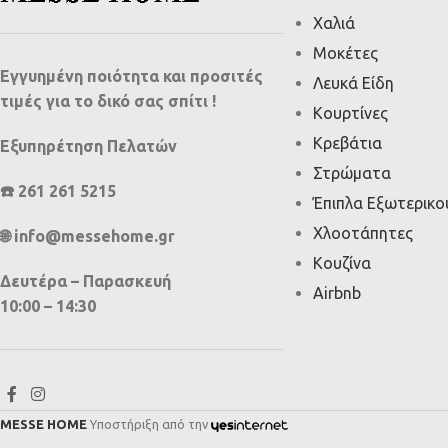
Χαλιά
Μοκέτες
Εγγυημένη ποιότητα και προσιτές
Λευκά Είδη
τιμές για το δικό σας σπίτι !
Κουρτίνες
Κρεβάτια
Εξυπηρέτηση Πελατών
Στρώματα
☎️ 261 261 5215
Έπιπλα Εξωτερικ
Χλοοτάπητες
🌐 info@messehome.gr
Κουζίνα
Δευτέρα – Παρασκευή
Airbnb
10:00 – 14:30
MESSE HOME
Υποστήριξη από την