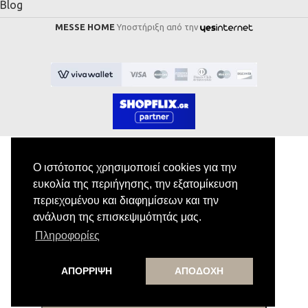
Blog
MESSE HOME
Υποστήριξη από την
Ο ιστότοπος χρησιμοποιεί cookies για την
ευκολία της περιήγησης, την εξατομίκευση
Εγγραφή στο Newsletter
περιεχομένου και διαφημίσεων και την
ανάλυση της επισκεψιμότητάς μας.
Κάνε εγγραφή στο newsletter μας για να
Πληροφορίες
λαμβάνεις αποκλειστικές προσφορές.
ΑΠΟΡΡΙΨΗ
ΑΠΟΔΟΧΗ