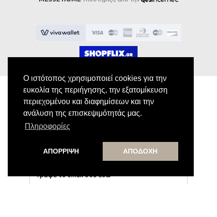
Ο ιστότοπος χρησιμοποιεί cookies για την
ευκολία της περιήγησης, την εξατομίκευση
περιεχομένου και διαφημίσεων και την
Εγγραφή στο Newsletter
ανάλυση της επισκεψιμότητάς μας.
Πληροφορίες
Κάνε εγγραφή στο newsletter μας για να
λαμβάνεις αποκλειστικές προσφορές.
ΑΠΟΡΡΙΨΗ
ΑΠΟΔΟΧΗ
Εγγραφή