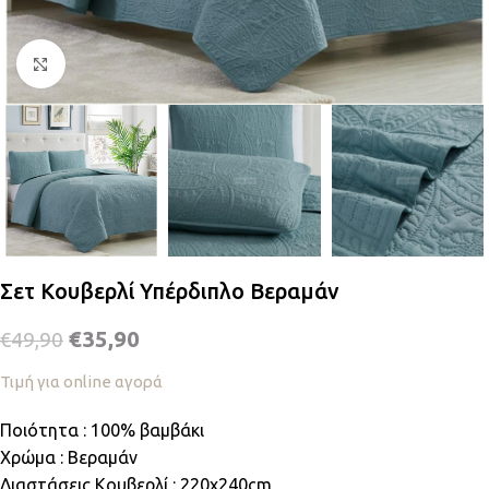
Κλικ για μεγέθυνση
Σετ Κουβερλί Υπέρδιπλο Βεραμάν
€
35,90
€
49,90
Τιμή για online αγορά
Ποιότητα : 100% βαμβάκι
Χρώμα : Βεραμάν
Διαστάσεις Κουβερλί : 220x240cm