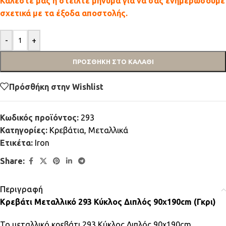
Καλέστε μας ή στείλτε μήνυμα για να σας ενημερώσουμε
σχετικά με τα έξοδα αποστολής.
-
+
ΠΡΟΣΘΉΚΗ ΣΤΟ ΚΑΛΆΘΙ
Πρόσθήκη στην Wishlist
Κωδικός προϊόντος:
293
Κατηγορίες:
Κρεβάτια
,
Μεταλλικά
Ετικέτα:
Iron
Share:
Περιγραφή
Κρεβάτι Μεταλλικό 293 Κύκλος Διπλός 90x190cm (Γκρι)
Το μεταλλικό κρεβάτι 293 Κύκλος Διπλός 90x190cm