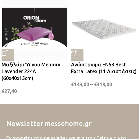
Μαξιλάρι Ύπνου Memory
Ανώστρωμα EN53 Best
Lavender 224Α
Extra Latex (11 Διαστάσεις)
(60x40x15cm)
€
143,00
–
€
319,00
€
27,40
Newsletter messehome.gr
Εγγραφείτε στο newsletter και ενημερωθείτε για νέα