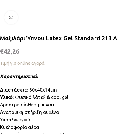
Κλικ για μεγέθυνση
Μαξιλάρι Ύπνου Latex Gel Standard 213 Α
€
42,26
Τιμή για online αγορά
Χαρακτηριστικά:
Διαστάσεις:
60x40x14cm
Υλικό:
Φυσικό λάτεξ & cool gel
Δροσερή αίσθηση ύπνου
Ανατομική στήριξη αυχένα
Υποαλλεργικό
Κυκλοφορία αέρα