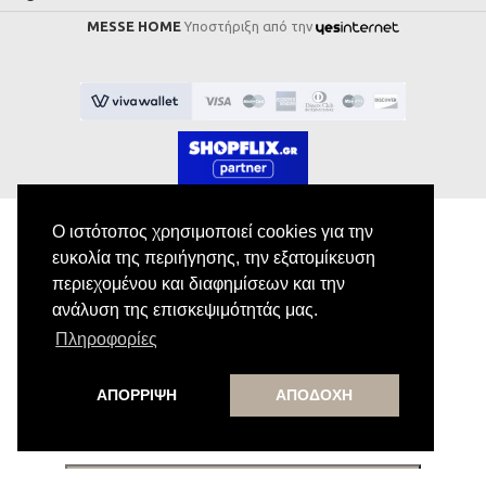
MESSE HOME
Υποστήριξη από την
Ο ιστότοπος χρησιμοποιεί cookies για την
ευκολία της περιήγησης, την εξατομίκευση
Εγγραφή στο Newsletter
περιεχομένου και διαφημίσεων και την
ανάλυση της επισκεψιμότητάς μας.
Κάνε εγγραφή στο newsletter μας για να
Πληροφορίες
λαμβάνεις αποκλειστικές προσφορές.
ΑΠΟΡΡΙΨΗ
ΑΠΟΔΟΧΗ
Εγγραφή