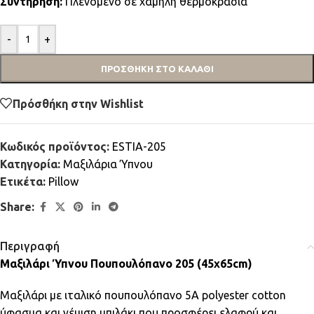
Συντήρηση:
Πλενόμενο σε χαμηλή θερμοκρασία
-
+
ΠΡΟΣΘΉΚΗ ΣΤΟ ΚΑΛΆΘΙ
Πρόσθήκη στην Wishlist
Κωδικός προϊόντος:
ESTIA-205
Κατηγορία:
Μαξιλάρια Ύπνου
Ετικέτα:
Pillow
Share:
Περιγραφή
Μαξιλάρι Ύπνου Πουπουλόπανο 205 (45x65cm)
Μαξιλάρι με ιταλικό πουπουλόπανο 5A polyester cotton
ύφασμα και γέμιση μπιλάκι που προσφέρει ελαφρύ και